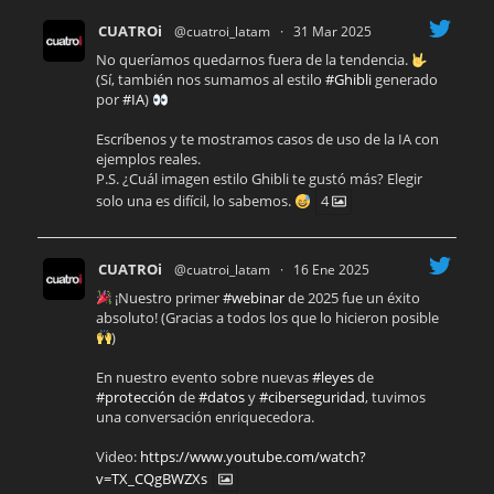
CUATROi
@cuatroi_latam
·
31 Mar 2025
No queríamos quedarnos fuera de la tendencia.
(Sí, también nos sumamos al estilo
#Ghibli
generado
por
#IA
)
Escríbenos y te mostramos casos de uso de la IA con
ejemplos reales.
P.S. ¿Cuál imagen estilo Ghibli te gustó más? Elegir
solo una es difícil, lo sabemos.
4
CUATROi
@cuatroi_latam
·
16 Ene 2025
¡Nuestro primer
#webinar
de 2025 fue un éxito
absoluto! (Gracias a todos los que lo hicieron posible
)
En nuestro evento sobre nuevas
#leyes
de
#protección
de
#datos
y
#ciberseguridad
, tuvimos
una conversación enriquecedora.
Video:
https://www.youtube.com/watch?
v=TX_CQgBWZXs