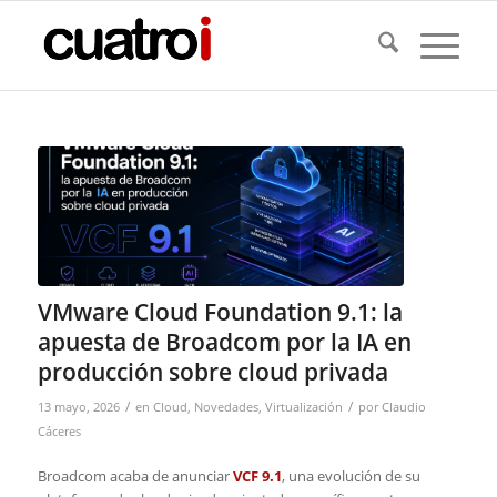
VMware Cloud Foundation 9.1: la
apuesta de Broadcom por la IA en
producción sobre cloud privada
/
/
13 mayo, 2026
en
Cloud
,
Novedades
,
Virtualización
por
Claudio
Cáceres
Broadcom acaba de anunciar
VCF 9.1
, una evolución de su