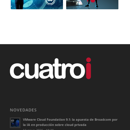
NOVEDADES
VMware Cloud Foundation 9.1: la apuesta de Broadcom por
la IA en producción sobre cloud privada