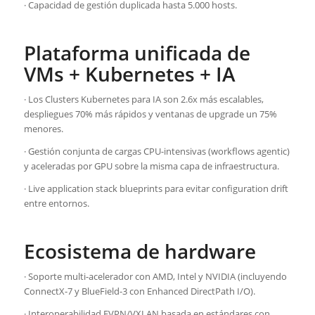
· Capacidad de gestión duplicada hasta 5.000 hosts.
Plataforma unificada de
VMs + Kubernetes + IA
· Los Clusters Kubernetes para IA son 2.6x más escalables,
despliegues 70% más rápidos y ventanas de upgrade un 75%
menores.
· Gestión conjunta de cargas CPU-intensivas (workflows agentic)
y aceleradas por GPU sobre la misma capa de infraestructura.
· Live application stack blueprints para evitar configuration drift
entre entornos.
Ecosistema de hardware
· Soporte multi-acelerador con AMD, Intel y NVIDIA (incluyendo
ConnectX-7 y BlueField-3 con Enhanced DirectPath I/O).
· Interoperabilidad EVPN/VXLAN basada en estándares con