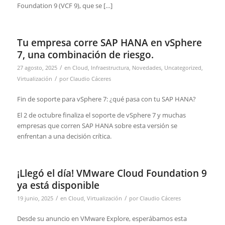
Foundation 9 (VCF 9), que se […]
Tu empresa corre SAP HANA en vSphere
7, una combinación de riesgo.
/
27 agosto, 2025
en
Cloud
,
Infraestructura
,
Novedades
,
Uncategorized
,
/
Virtualización
por
Claudio Cáceres
Fin de soporte para vSphere 7: ¿qué pasa con tu SAP HANA?
El 2 de octubre finaliza el soporte de vSphere 7 y muchas
empresas que corren SAP HANA sobre esta versión se
enfrentan a una decisión crítica.
¡Llegó el día! VMware Cloud Foundation 9
ya está disponible
/
/
19 junio, 2025
en
Cloud
,
Virtualización
por
Claudio Cáceres
Desde su anuncio en VMware Explore, esperábamos esta