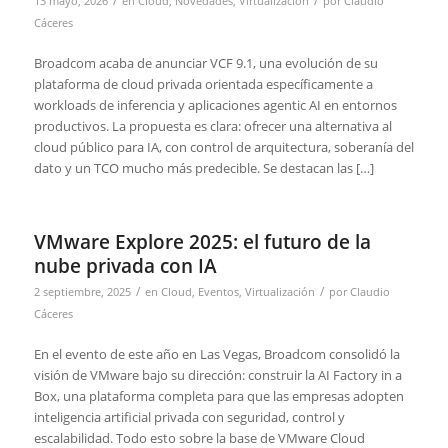
/
/
13 mayo, 2026
en
Cloud
,
Novedades
,
Virtualización
por
Claudio
Cáceres
Broadcom acaba de anunciar VCF 9.1, una evolución de su
plataforma de cloud privada orientada específicamente a
workloads de inferencia y aplicaciones agentic AI en entornos
productivos. La propuesta es clara: ofrecer una alternativa al
cloud público para IA, con control de arquitectura, soberanía del
dato y un TCO mucho más predecible. Se destacan las […]
VMware Explore 2025: el futuro de la
nube privada con IA
/
/
2 septiembre, 2025
en
Cloud
,
Eventos
,
Virtualización
por
Claudio
Cáceres
En el evento de este año en Las Vegas, Broadcom consolidó la
visión de VMware bajo su dirección: construir la AI Factory in a
Box, una plataforma completa para que las empresas adopten
inteligencia artificial privada con seguridad, control y
escalabilidad. Todo esto sobre la base de VMware Cloud