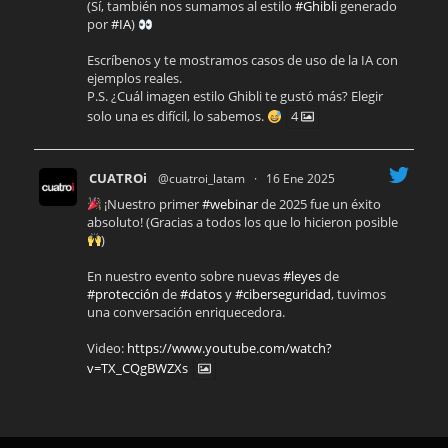
(Sí, también nos sumamos al estilo
#Ghibli
generado
por
#IA
)
Escríbenos y te mostramos casos de uso de la IA con
ejemplos reales.
P.S. ¿Cuál imagen estilo Ghibli te gustó más? Elegir
solo una es difícil, lo sabemos.
4
CUATROi
@cuatroi_latam
·
16 Ene 2025
¡Nuestro primer
#webinar
de 2025 fue un éxito
absoluto! (Gracias a todos los que lo hicieron posible
)
En nuestro evento sobre nuevas
#leyes
de
#protección
de
#datos
y
#ciberseguridad
, tuvimos
una conversación enriquecedora.
Video:
https://www.youtube.com/watch?
v=TX_CQgBWZXs