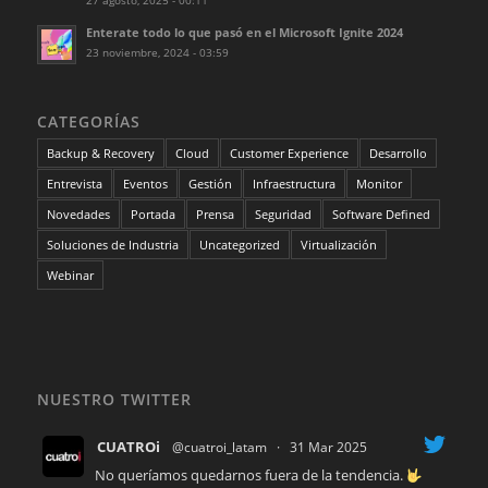
Enterate todo lo que pasó en el Microsoft Ignite 2024
23 noviembre, 2024 - 03:59
CATEGORÍAS
Backup & Recovery
Cloud
Customer Experience
Desarrollo
Entrevista
Eventos
Gestión
Infraestructura
Monitor
Novedades
Portada
Prensa
Seguridad
Software Defined
Soluciones de Industria
Uncategorized
Virtualización
Webinar
NUESTRO TWITTER
CUATROi
@cuatroi_latam
·
31 Mar 2025
No queríamos quedarnos fuera de la tendencia.