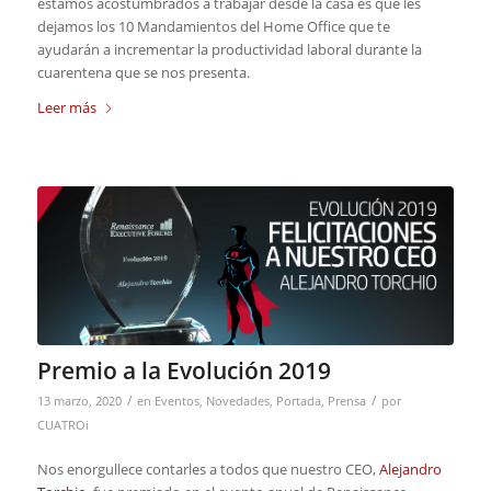
estamos acostumbrados a trabajar desde la casa es que les
dejamos los 10 Mandamientos del Home Office que te
ayudarán a incrementar la productividad laboral durante la
cuarentena que se nos presenta.
Leer más
Premio a la Evolución 2019
/
/
13 marzo, 2020
en
Eventos
,
Novedades
,
Portada
,
Prensa
por
CUATROi
Nos enorgullece contarles a todos que nuestro CEO,
Alejandro