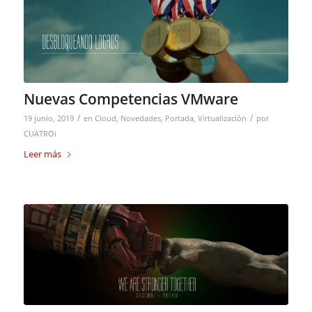
Nuevas Competencias VMware
/
/
19 junio, 2019
en
Cloud
,
Novedades
,
Portada
,
Virtualización
por
CUATROi
Leer más