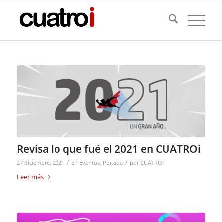
Revisa lo que fué el 2021 en CUATROi
/
/
27 diciembre, 2021
en
Eventos
,
Portada
por
CUATROi
Leer más