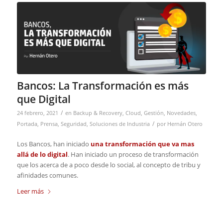
Bancos: La Transformación es más
que Digital
/
24 febrero, 2021
en
Backup & Recovery
,
Cloud
,
Gestión
,
Novedades
,
/
Portada
,
Prensa
,
Seguridad
,
Soluciones de Industria
por
Hernán Otero
Los Bancos, han iniciado
una transformación que va mas
allá de lo digital
. Han iniciado un proceso de transformación
que los acerca de a poco desde lo social, al concepto de tribu y
afinidades comunes.
Leer más