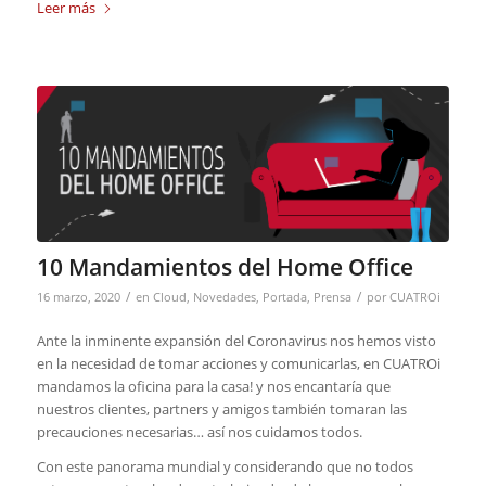
Leer más
10 Mandamientos del Home Office
/
/
16 marzo, 2020
en
Cloud
,
Novedades
,
Portada
,
Prensa
por
CUATROi
Ante la inminente expansión del Coronavirus nos hemos visto
en la necesidad de tomar acciones y comunicarlas, en CUATROi
mandamos la oficina para la casa! y nos encantaría que
nuestros clientes, partners y amigos también tomaran las
precauciones necesarias… así nos cuidamos todos.
Con este panorama mundial y considerando que no todos