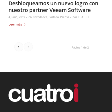
Desbloqueamos un nuevo logro con
nuestro partner Veeam Software
/
/
4 junio, 2019
en
Novedades
,
Portada
,
Prensa
por
CUATROi
Leer más
1
2
Página 1 de 2