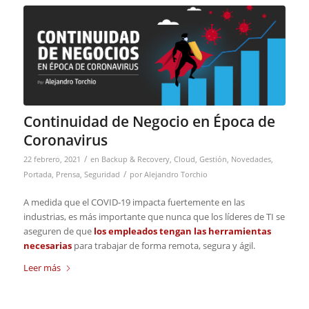
Continuidad de Negocio en Época de
Coronavirus
/
22 febrero, 2021
en
Backup & Recovery
,
Cloud
,
Gestión
,
Novedades
,
/
Portada
,
Prensa
,
Seguridad
por
Alejandro Torchio
A medida que el COVID-19 impacta fuertemente en las
industrias, es más importante que nunca que los líderes de TI se
aseguren de que
los empleados tengan las herramientas
necesarias
para trabajar de forma remota, segura y ágil.
Leer más