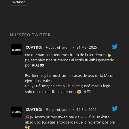
Webinar
NUESTRO TWITTER
CUATROi
@cuatroi_latam
·
31 Mar 2025
No queríamos quedarnos fuera de la tendencia.
(Sí, también nos sumamos al estilo
#Ghibli
generado
por
#IA
)
Escríbenos y te mostramos casos de uso de la IA con
ejemplos reales.
P.S. ¿Cuál imagen estilo Ghibli te gustó más? Elegir
solo una es difícil, lo sabemos.
4
CUATROi
@cuatroi_latam
·
16 Ene 2025
¡Nuestro primer
#webinar
de 2025 fue un éxito
absoluto! (Gracias a todos los que lo hicieron posible
)