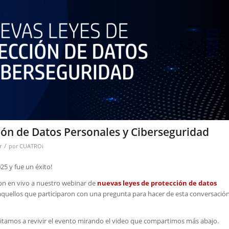
ión de Datos Personales y Ciberseguridad
/
r
por
CUATROi
25 y fue un éxito!
on en vivo a nuestro webinar de
nuevas leyes de protección de datos
 aquellos que participaron con una pregunta para hacer de esta conversació
vitamos a revivir el evento mirando el video que compartimos más abajo.