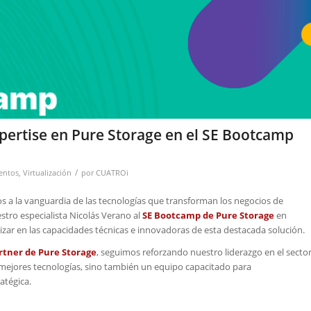
pertise en Pure Storage en el SE Bootcamp
/
entos
,
Virtualización
por
CUATROi
 la vanguardia de las tecnologías que transforman los negocios de
stro especialista Nicolás Verano al
SE Bootcamp de Pure Storage
en
ar en las capacidades técnicas e innovadoras de esta destacada solución.
rtner de Pure Storage
, seguimos reforzando nuestro liderazgo en el sector
s mejores tecnologías, sino también un equipo capacitado para
atégica.