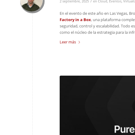
/
2 septiembre, 2025
en
Cloud
,
Eventos
,
Virtual
En el evento de este año en Las Vegas, Br
Factory in a Box
, una plataforma complet
seguridad, control y escalabilidad. Todo e
como el núcleo de la estrategia para la in
Leer más