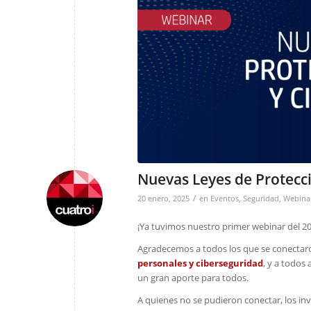
Nuevas Leyes de Protecc
/
20 enero, 2025
en
Eventos
,
Seguridad
,
Webina
¡Ya tuvimos nuestro primer webinar del 20
Agradecemos a todos los que se conectar
personales y ciberseguridad
, y a todos
un gran aporte para todos.
A quienes no se pudieron conectar, los in