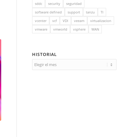
sddc
security
seguridad
software defined
support
tanzu
TI
vcenter
vcf
VDI
veeam
virtualizacion
vmware
vmworld
vsphere
WAN
HISTORIAL