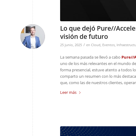
Lo que dejó Pure//Accele
visión de futuro
/
25 junio, 2025
en
Cloud
,
Eventos
,
Infraestruct
La semana pasada se llevó a cabo
Pure//A
uno de los más relevantes en el mundo de
forma presencial, estuve atento a todos lo
comparto un resumen con lo más destacad
que, como las de nuestros clientes, operan
Leer más