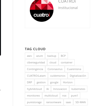
CUATROi
Institucional
TAG CLOUD
aws
azure
backup
BCP
ciberseguridad
cloud
container
Contingencia
Coronavirus
Cuarentena
CUATROiLatam
cuidemonos
Digitalización
DRP
gestion
google
Horizon
hybridcloud
IA
Innovacion
kubernetes
n
monitoreo
multicloud
nsx
pure1
purestorage
ransomware
saas
SD-WAN