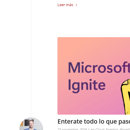
Leer más
Enterate todo lo que pasó
/
23 noviembre, 2024
en
Cloud
,
Eventos
,
Noved