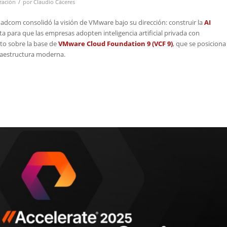
/
ización
por
Claudio Cáceres
oadcom consolidó la visión de VMware bajo su dirección: construir la
AI
a para que las empresas adopten inteligencia artificial privada con
sto sobre la base de
VMware Cloud Foundation 9 (VCF 9)
, que se posiciona
fraestructura moderna.