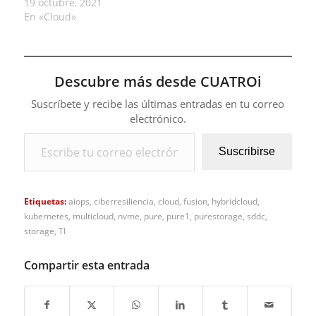
19 octubre, 2021
En «Cloud»
Descubre más desde CUATROi
Suscríbete y recibe las últimas entradas en tu correo
electrónico.
Escribe tu correo electrónico…
Suscribirse
Etiquetas:
aiops
,
ciberresiliencia
,
cloud
,
fusion
,
hybridcloud
,
kubernetes
,
multicloud
,
nvme
,
pure
,
pure1
,
purestorage
,
sddc
,
storage
,
TI
Compartir esta entrada