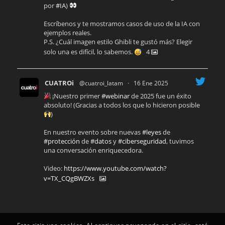
por
#IA
)
Escríbenos y te mostramos casos de uso de la IA con
ejemplos reales.
P.S. ¿Cuál imagen estilo Ghibli te gustó más? Elegir
solo una es difícil, lo sabemos.
4
CUATROi
@cuatroi_latam
·
16 Ene 2025
¡Nuestro primer
#webinar
de 2025 fue un éxito
absoluto! (Gracias a todos los que lo hicieron posible
)
En nuestro evento sobre nuevas
#leyes
de
#protección
de
#datos
y
#ciberseguridad
, tuvimos
una conversación enriquecedora.
Video:
https://www.youtube.com/watch?
v=TX_CQgBWZXs