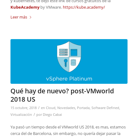
y kubernetes, te dejo este link de cursos gratuitos de la
KubeAcademy
by VMware.
https://kube.academy/
Leer más
Qué hay de nuevo? post-VMworld
2018 US
/
15 octubre, 2018
en
Cloud
,
Novedades
,
Portada
,
Software Defined
,
/
Virtualización
por
Diego Cabai
Ya pasó un tiempo desde el VMworld US 2018, es mas, estamos
cerca del de Barcelona, sin embargo, no quería dejar pasar la