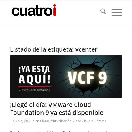
Listado de la etiqueta:
vcenter
¡Llegó el día! VMware Cloud
Foundation 9 ya está disponible
/
/
19 junio, 2025
en
Cloud
,
Virtualización
por
Claudio Cáceres