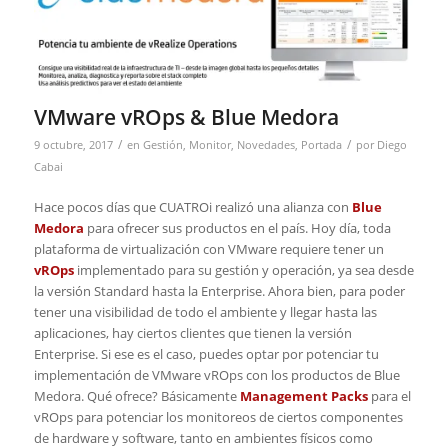
VMware vROps & Blue Medora
/
/
9 octubre, 2017
en
Gestión
,
Monitor
,
Novedades
,
Portada
por
Diego
Cabai
Hace pocos dí­as que CUATROi realizó una alianza con
Blue
Medora
para ofrecer sus productos en el paí­s. Hoy dí­a, toda
plataforma de virtualización con VMware requiere tener un
vROps
implementado para su gestión y operación, ya sea desde
la versión Standard hasta la Enterprise. Ahora bien, para poder
tener una visibilidad de todo el ambiente y llegar hasta las
aplicaciones, hay ciertos clientes que tienen la versión
Enterprise. Si ese es el caso, puedes optar por potenciar tu
implementación de VMware vROps con los productos de Blue
Medora. Qué ofrece? Básicamente
Management Packs
para el
vROps para potenciar los monitoreos de ciertos componentes
de hardware y software, tanto en ambientes fí­sicos como