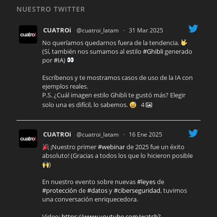
NUESTRO TWITTER
CUATROi
@cuatroi_latam
·
31 Mar 2025
No queríamos quedarnos fuera de la tendencia.
(Sí, también nos sumamos al estilo
#Ghibli
generado
por
#IA
)
Escríbenos y te mostramos casos de uso de la IA con
ejemplos reales.
P.S. ¿Cuál imagen estilo Ghibli te gustó más? Elegir
solo una es difícil, lo sabemos.
4
CUATROi
@cuatroi_latam
·
16 Ene 2025
¡Nuestro primer
#webinar
de 2025 fue un éxito
absoluto! (Gracias a todos los que lo hicieron posible
)
En nuestro evento sobre nuevas
#leyes
de
#protección
de
#datos
y
#ciberseguridad
, tuvimos
una conversación enriquecedora.
Video:
https://www.youtube.com/watch?