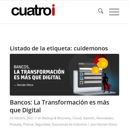
Listado de la etiqueta:
cuidemonos
Bancos: La Transformación es más
que Digital
/
24 febrero, 2021
en
Backup & Recovery
,
Cloud
,
Gestión
,
Novedades
,
/
Portada
,
Prensa
,
Seguridad
,
Soluciones de Industria
por
Hernán Otero