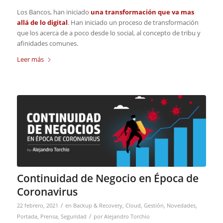
Los Bancos, han iniciado
una transformación que va mas
allá de lo digital
. Han iniciado un proceso de transformación
que los acerca de a poco desde lo social, al concepto de tribu y
afinidades comunes.
Leer más
Continuidad de Negocio en Época de
Coronavirus
/
22 febrero, 2021
en
Backup & Recovery
,
Cloud
,
Gestión
,
Novedades
,
/
Portada
,
Prensa
,
Seguridad
por
Alejandro Torchio