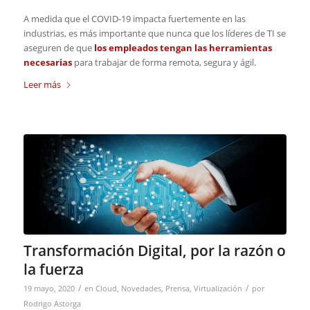
A medida que el COVID-19 impacta fuertemente en las
industrias, es más importante que nunca que los líderes de TI se
aseguren de que
los empleados tengan las herramientas
necesarias
para trabajar de forma remota, segura y ágil.
Leer más
Transformación Digital, por la razón o
la fuerza
/
/
19 mayo, 2020
en
Cloud
,
Novedades
,
Prensa
,
Virtualización
por
Rodrigo Astorga