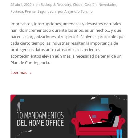
/
22 abril, 2020
en
Backup & Recovery
,
Cloud
,
Gestión
,
Novedades
,
/
Portada
,
Prensa
,
Seguridad
por
Alejandro Torchio
Imprevistos, interrupciones, amenazas y desastres naturales
han ido incrementado durante los años, es un hecho… y qué
hacen las organizaciones al respecto?. Si bien es protocolo que
cada cierto tiempo las industrias resalten la importancia de
proteger sus datos ante catástrofes, los recientes
acontecimientos elevan aún más la necesidad de tener de un
Plan de Contingencia.
Leer más