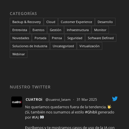
CATEGORÍAS
Backup & Recovery
Cloud
Customer Experience
Desarrollo
Entrevista
Eventos
Gestión
Infraestructura
Monitor
Novedades
Portada
Prensa
Seguridad
Software Defined
Soluciones de Industria
Uncategorized
Virtualización
Webinar
NUESTRO TWITTER
CUATROi
@cuatroi_latam
·
31 Mar 2025
No queríamos quedarnos fuera de la tendencia.
(Sí, también nos sumamos al estilo
#Ghibli
generado
por
#IA
)
Escríbenos y te mostramos casos de uso de la IA con