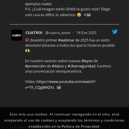
ejemplos reales.
P.S. ¿Cuál imagen estilo Ghibli te gustó más? Elegir
solo una es difícil, lo sabemos.
4
CUATROi
@cuatroi_latam
·
16 Ene 2025
¡Nuestro primer
#webinar
de 2025 fue un éxito
absoluto! (Gracias a todos los que lo hicieron posible
)
En nuestro evento sobre nuevas
#leyes
de
#protección
de
#datos
y
#ciberseguridad
, tuvimos
una conversación enriquecedora.
Video:
https://www.youtube.com/watch?
v=TX_CQgBWZXs
Este sitio usa cookies. Al continuar navegando en el sitio, está
aceptando el uso de cookies y aceptando los términos y condiciones
establecidos en la Política de Privacidad.
Copyright© | CUATROi - Todos los derechos reservados.