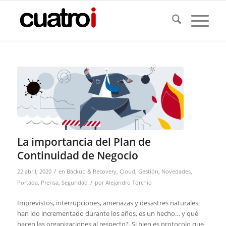
La importancia del Plan de
Continuidad de Negocio
/
22 abril, 2020
en
Backup & Recovery
,
Cloud
,
Gestión
,
Novedades
,
/
Portada
,
Prensa
,
Seguridad
por
Alejandro Torchio
Imprevistos, interrupciones, amenazas y desastres naturales
han ido incrementado durante los años, es un hecho… y qué
hacen las organizaciones al respecto?. Si bien es protocolo que