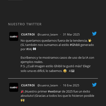
NUESTRO TWITTER
CUATROi
@cuatroi_latam
·
31 Mar 2025
No queríamos quedarnos fuera de la tendencia.
(Sí, también nos sumamos al estilo
#Ghibli
generado
por
#IA
)
Escríbenos y te mostramos casos de uso de la IA con
ejemplos reales.
P.S. ¿Cuál imagen estilo Ghibli te gustó más? Elegir
solo una es difícil, lo sabemos.
4
CUATROi
@cuatroi_latam
·
16 Ene 2025
¡Nuestro primer
#webinar
de 2025 fue un éxito
absoluto! (Gracias a todos los que lo hicieron posible
)