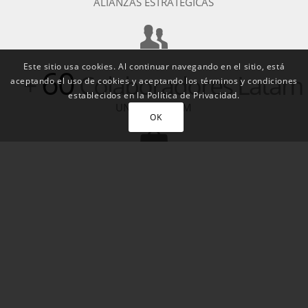
ALIANZAS ESTRATÉGICAS
Este sitio usa cookies. Al continuar navegando en el sitio, está
60
+
Colaboradores Latam
aceptando el uso de cookies y aceptando los términos y condiciones
establecidos en la Política de Privacidad.
UN GRAN TEAM
OK
17
+
NUEVOS CLIENTES