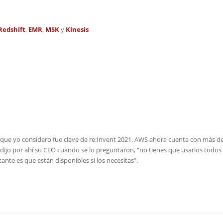
Redshift
,
EMR
,
MSK
y
Kinesis
que yo considero fue clave de re:Invent 2021. AWS ahora cuenta con más d
dijo por ahí su CEO cuando se lo preguntaron, “no tienes que usarlos todos
nte es que están disponibles si los necesitas”.