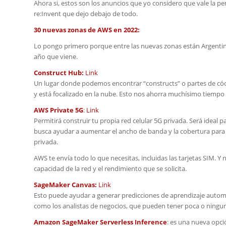
Ahora si, estos son los anuncios que yo considero que vale la pena
re:Invent que dejo debajo de todo.
30 nuevas zonas de AWS en 2022:
Lo pongo primero porque entre las nuevas zonas están Argentina
año que viene.
Construct Hub:
Link
Un lugar donde podemos encontrar “constructs” o partes de códi
y está focalizado en la nube. Esto nos ahorra muchísimo tiempo a
AWS Private 5G
:
Link
Permitirá construir tu propia red celular 5G privada. Será ide
busca ayudar a aumentar el ancho de banda y la cobertura para l
privada.
AWS te envía todo lo que necesitas, incluidas las tarjetas SIM. Y n
capacidad de la red y el rendimiento que se solicita.
SageMaker Canvas:
Link
Esto puede ayudar a generar predicciones de aprendizaje automát
como los analistas de negocios, que pueden tener poca o ninguna
Amazon SageMaker Serverless Inference
: es una nueva opc