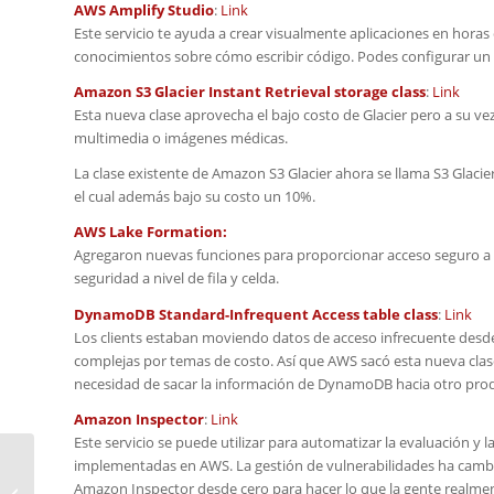
AWS Amplify Studio
:
Link
Este servicio te ayuda a crear visualmente aplicaciones en horas
conocimientos sobre cómo escribir código. Podes configurar un
Amazon S3 Glacier Instant Retrieval storage class
:
Link
Esta nueva clase aprovecha el bajo costo de Glacier pero a su ve
multimedia o imágenes médicas.
La clase existente de Amazon S3 Glacier ahora se llama S3 Glacier
el cual además bajo su costo un 10%.
AWS Lake Formation:
Agregaron nuevas funciones para proporcionar acceso seguro a da
seguridad a nivel de fila y celda.
DynamoDB Standard-Infrequent Access table class
:
Link
Los clients estaban moviendo datos de acceso infrecuente desd
complejas por temas de costo. Así que AWS sacó esta nueva clas
necesidad de sacar la información de DynamoDB hacia otro pro
Amazon Inspector
:
Link
Este servicio se puede utilizar para automatizar la evaluación y 
implementadas en AWS. La gestión de vulnerabilidades ha cambi
Google Cloud Next ’21
Amazon Inspector desde cero para hacer lo que la gente realmen