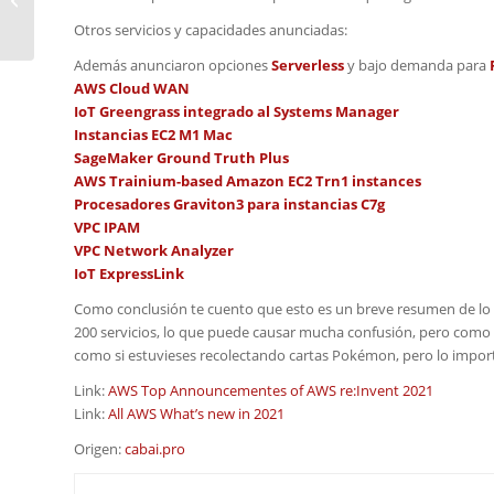
– Novedades
Otros servicios y capacidades anunciadas:
Además anunciaron opciones
Serverless
y bajo demanda para
AWS Cloud WAN
IoT Greengrass integrado al Systems Manager
Instancias EC2 M1 Mac
SageMaker Ground Truth Plus
AWS Trainium-based Amazon EC2 Trn1 instances
Procesadores Graviton3 para instancias C7g
VPC IPAM
VPC Network Analyzer
IoT ExpressLink
Como conclusión te cuento que esto es un breve resumen de lo 
200 servicios, lo que puede causar mucha confusión, pero como 
como si estuvieses recolectando cartas Pokémon, pero lo importa
Link:
AWS Top Announcementes of AWS re:Invent 2021
Link:
All AWS What’s new in 2021
Origen:
cabai.pro