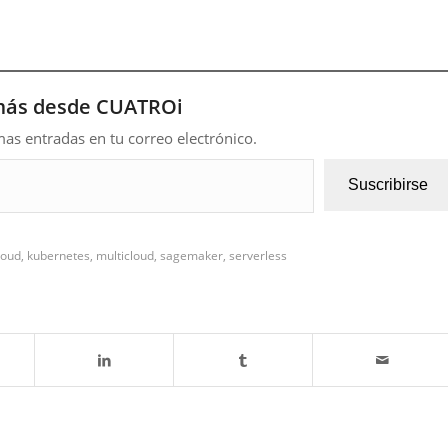
más desde CUATROi
imas entradas en tu correo electrónico.
Suscribirse
loud
,
kubernetes
,
multicloud
,
sagemaker
,
serverless