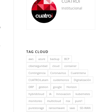
CUATROi
Institucional
a
e
TAG CLOUD
aws
azure
backup
BCP
ciberseguridad
cloud
container
Contingencia
Coronavirus
Cuarentena
CUATROiLatam
cuidemonos
Digitalización
DRP
gestion
google
Horizon
hybridcloud
IA
Innovacion
kubernetes
monitoreo
multicloud
nsx
pure1
purestorage
ransomware
saas
SD-WAN