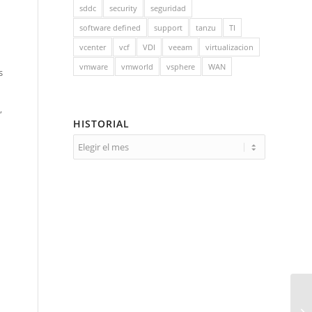
sddc
security
seguridad
software defined
support
tanzu
TI
vcenter
vcf
VDI
veeam
virtualizacion
vmware
vmworld
vsphere
WAN
s
,
HISTORIAL