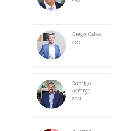
CEO
Diego Cabai
CTO
e
Rodrigo
Astorga
BDM
o