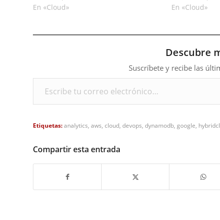
En «Cloud»
En «Cloud»
Descubre 
Suscríbete y recibe las últ
Escribe tu correo electrónico…
Etiquetas:
analytics
,
aws
,
cloud
,
devops
,
dynamodb
,
google
,
hybridc
Compartir esta entrada