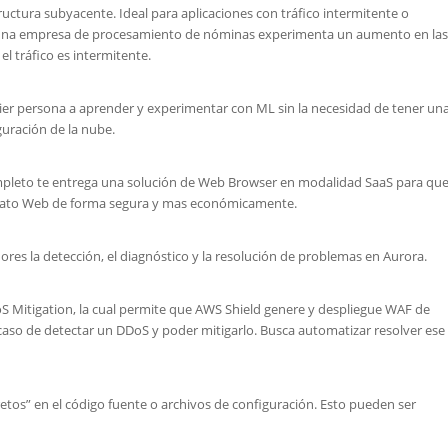
tructura subyacente. Ideal para aplicaciones con tráfico intermitente o
or una empresa de procesamiento de nóminas experimenta un aumento en las
el tráfico es intermitente.
quier persona a aprender y experimentar con ML sin la necesidad de tener un
guración de la nube.
mpleto te entrega una solución de Web Browser en modalidad SaaS para qu
ormato Web de forma segura y mas económicamente.
ores la detección, el diagnóstico y la resolución de problemas en Aurora.
Mitigation, la cual permite que AWS Shield genere y despliegue WAF de
 caso de detectar un DDoS y poder mitigarlo. Busca automatizar resolver ese
tos” en el código fuente o archivos de configuración. Esto pueden ser