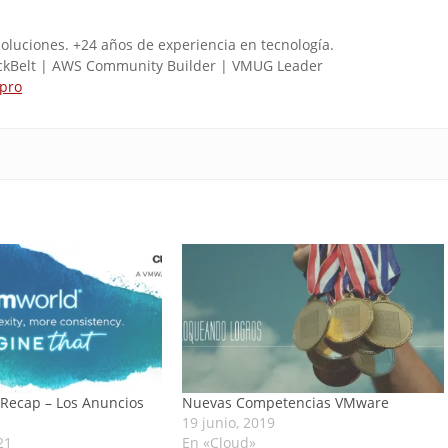
soluciones. +24 años de experiencia en tecnologí­a.
ckBelt | AWS Community Builder | VMUG Leader
.pro
Recap – Los Anuncios
Nuevas Competencias VMware
19 junio, 2019
21
En «Cloud»