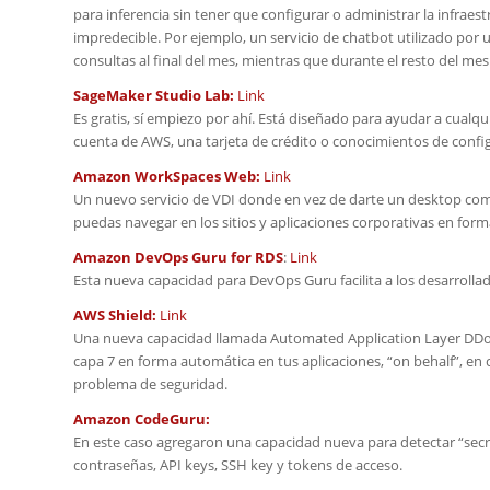
para inferencia sin tener que configurar o administrar la infraes
impredecible. Por ejemplo, un servicio de chatbot utilizado p
consultas al final del mes, mientras que durante el resto del mes 
SageMaker Studio Lab:
Link
Es gratis, sí empiezo por ahí. Está diseñado para ayudar a cual
cuenta de AWS, una tarjeta de crédito o conocimientos de confi
Amazon WorkSpaces Web:
Link
Un nuevo servicio de VDI donde en vez de darte un desktop co
puedas navegar en los sitios y aplicaciones corporativas en f
Amazon DevOps Guru for RDS
:
Link
Esta nueva capacidad para DevOps Guru facilita a los desarrollad
AWS Shield:
Link
Una nueva capacidad llamada Automated Application Layer DDoS 
capa 7 en forma automática en tus aplicaciones, “on behalf”, en
problema de seguridad.
Amazon CodeGuru:
En este caso agregaron una capacidad nueva para detectar “secre
contraseñas, API keys, SSH key y tokens de acceso.