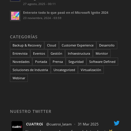
27 agosto, 2025 - 00:11
Enterate todo lo que pasó en el Microsoft Ignite 2024
23 noviembre, 2024 - 03:59
CATEGORÍAS
Backup & Recovery
Cloud
Customer Experience
Desarrollo
Entrevista
Eventos
Gestión
Infraestructura
Monitor
Novedades
Portada
Prensa
Seguridad
Software Defined
Soluciones de Industria
Uncategorized
Virtualización
Webinar
NUESTRO TWITTER
CUATROi
@cuatroi_latam
·
31 Mar 2025