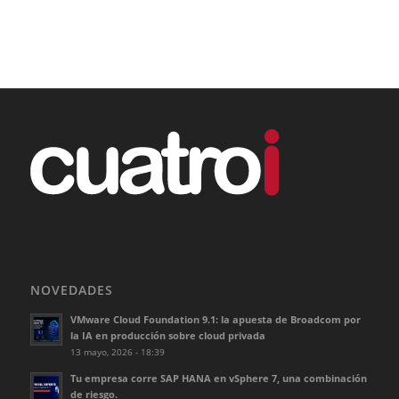
NOVEDADES
VMware Cloud Foundation 9.1: la apuesta de Broadcom por
la IA en producción sobre cloud privada
13 mayo, 2026 - 18:39
Tu empresa corre SAP HANA en vSphere 7, una combinación
de riesgo.