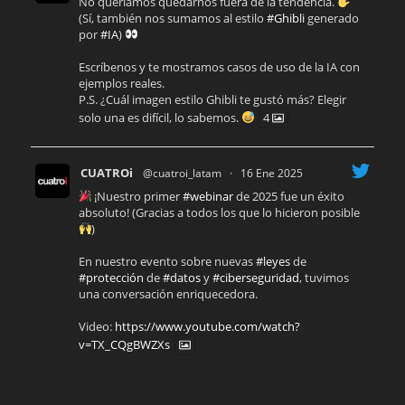
No queríamos quedarnos fuera de la tendencia.
(Sí, también nos sumamos al estilo
#Ghibli
generado
por
#IA
)
Escríbenos y te mostramos casos de uso de la IA con
ejemplos reales.
P.S. ¿Cuál imagen estilo Ghibli te gustó más? Elegir
solo una es difícil, lo sabemos.
4
CUATROi
@cuatroi_latam
·
16 Ene 2025
¡Nuestro primer
#webinar
de 2025 fue un éxito
absoluto! (Gracias a todos los que lo hicieron posible
)
En nuestro evento sobre nuevas
#leyes
de
#protección
de
#datos
y
#ciberseguridad
, tuvimos
una conversación enriquecedora.
Video:
https://www.youtube.com/watch?
v=TX_CQgBWZXs