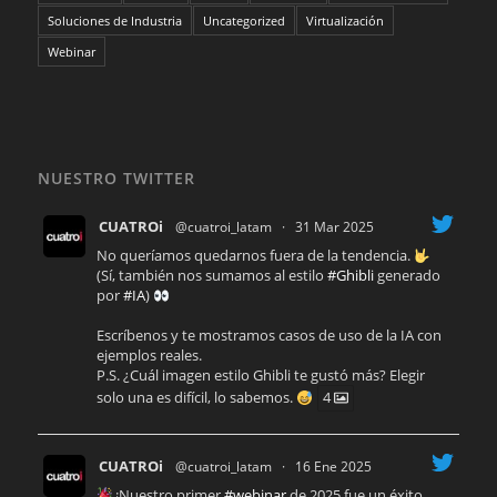
Soluciones de Industria
Uncategorized
Virtualización
Webinar
NUESTRO TWITTER
CUATROi
@cuatroi_latam
·
31 Mar 2025
No queríamos quedarnos fuera de la tendencia.
(Sí, también nos sumamos al estilo
#Ghibli
generado
por
#IA
)
Escríbenos y te mostramos casos de uso de la IA con
ejemplos reales.
P.S. ¿Cuál imagen estilo Ghibli te gustó más? Elegir
solo una es difícil, lo sabemos.
4
CUATROi
@cuatroi_latam
·
16 Ene 2025
¡Nuestro primer
#webinar
de 2025 fue un éxito