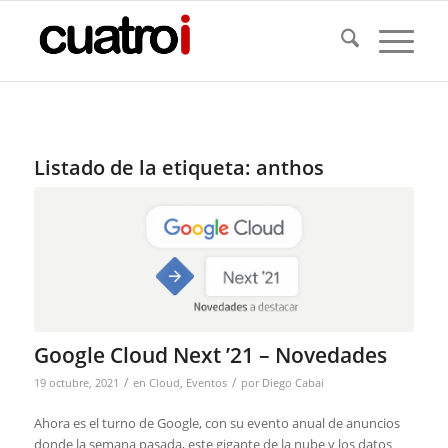
Listado de la etiqueta:
anthos
Google Cloud Next ’21 – Novedades
/
/
19 octubre, 2021
en
Cloud
,
Eventos
por
Diego Cabai
Ahora es el turno de Google, con su evento anual de anuncios
donde la semana pasada, este gigante de la nube y los datos